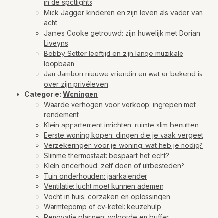
in de spotlights
Mick Jagger kinderen en zijn leven als vader van
acht
James Cooke getrouwd: zijn huwelijk met Dorian
Liveyns
Bobby Setter leeftijd en zijn lange muzikale
loopbaan
Jan Jambon nieuwe vriendin en wat er bekend is
over zijn privéleven
Categorie:
Woningen
Waarde verhogen voor verkoop: ingrepen met
rendement
Klein appartement inrichten: ruimte slim benutten
Eerste woning kopen: dingen die je vaak vergeet
Verzekeringen voor je woning: wat heb je nodig?
Slimme thermostaat: bespaart het echt?
Klein onderhoud: zelf doen of uitbesteden?
Tuin onderhouden: jaarkalender
Ventilatie: lucht moet kunnen ademen
Vocht in huis: oorzaken en oplossingen
Warmtepomp of cv-ketel: keuzehulp
Renovatie plannen: volgorde en buffer