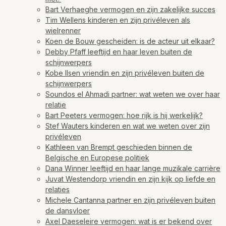
Bart Verhaeghe vermogen en zijn zakelijke succes
Tim Wellens kinderen en zijn privéleven als
wielrenner
Koen de Bouw gescheiden: is de acteur uit elkaar?
Debby Pfaff leeftijd en haar leven buiten de
schijnwerpers
Kobe Ilsen vriendin en zijn privéleven buiten de
schijnwerpers
Soundos el Ahmadi partner: wat weten we over haar
relatie
Bart Peeters vermogen: hoe rijk is hij werkelijk?
Stef Wauters kinderen en wat we weten over zijn
privéleven
Kathleen van Brempt geschieden binnen de
Belgische en Europese politiek
Dana Winner leeftijd en haar lange muzikale carrière
Juvat Westendorp vriendin en zijn kijk op liefde en
relaties
Michele Cantanna partner en zijn privéleven buiten
de dansvloer
Axel Daeseleire vermogen: wat is er bekend over