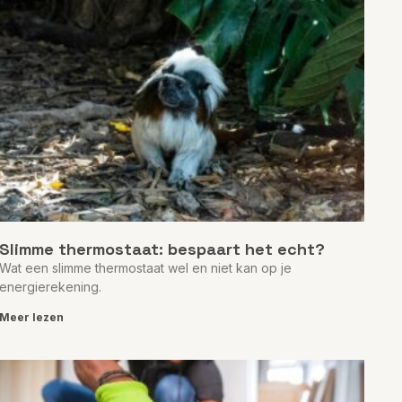
Slimme thermostaat: bespaart het echt?
Wat een slimme thermostaat wel en niet kan op je
energierekening.
Meer lezen