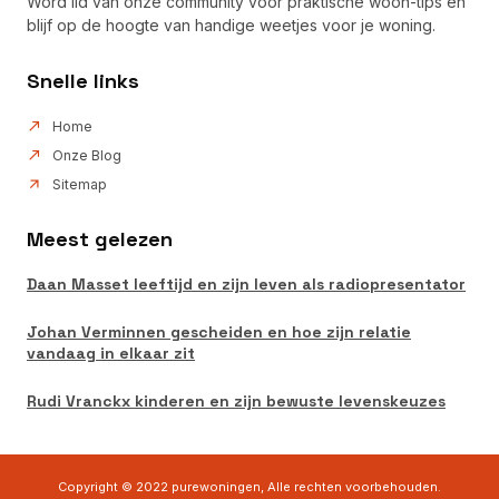
Word lid van onze community voor praktische woon-tips en
blijf op de hoogte van handige weetjes voor je woning.
Snelle links
Home
Onze Blog
Sitemap
Meest gelezen
Daan Masset leeftijd en zijn leven als radiopresentator
Johan Verminnen gescheiden en hoe zijn relatie
vandaag in elkaar zit
Rudi Vranckx kinderen en zijn bewuste levenskeuzes
Copyright © 2022 purewoningen, Alle rechten voorbehouden.