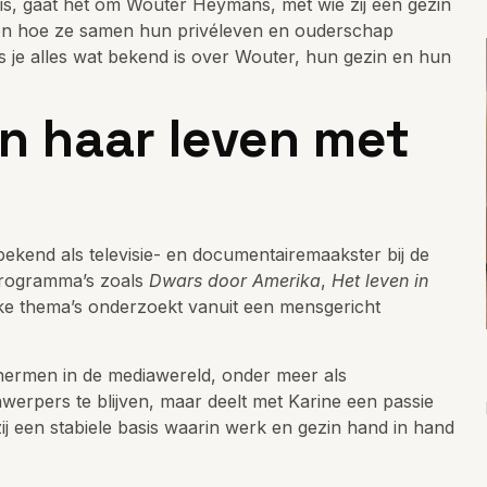
n is, gaat het om Wouter Heymans, met wie zij een gezin
e en hoe ze samen hun privéleven en ouderschap
es je alles wat bekend is over Wouter, hun gezin en hun
n haar leven met
bekend als televisie- en documentairemaakster bij de
programma’s zoals
Dwars door Amerika
,
Het leven in
jke thema’s onderzoekt vanuit een mensgericht
chermen in de mediawereld, onder meer als
ijnwerpers te blijven, maar deelt met Karine een passie
j een stabiele basis waarin werk en gezin hand in hand