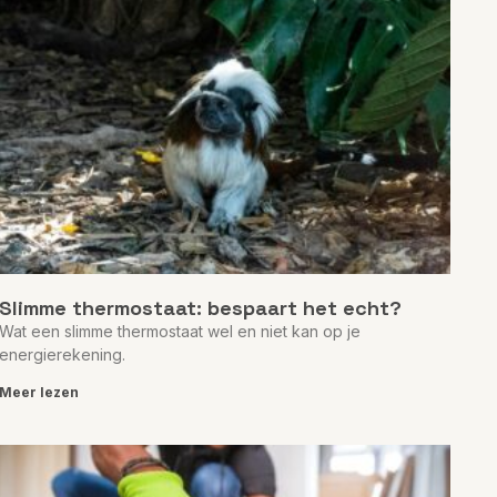
Slimme thermostaat: bespaart het echt?
Wat een slimme thermostaat wel en niet kan op je
energierekening.
Meer lezen