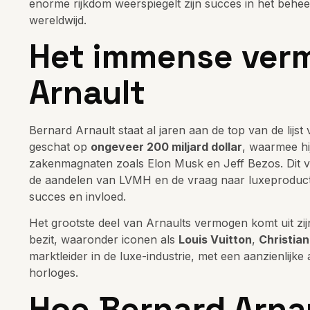
enorme rijkdom weerspiegelt zijn succes in het behe
wereldwijd.
Het immense ver
Arnault
Bernard Arnault staat al jaren aan de top van de lijs
geschat op
ongeveer 200 miljard dollar
, waarmee hi
zakenmagnaten zoals Elon Musk en Jeff Bezos. Dit ve
de aandelen van LVMH en de vraag naar luxeproducten
succes en invloed.
Het grootste deel van Arnaults vermogen komt uit zi
bezit, waaronder iconen als
Louis Vuitton
,
Christian
marktleider in de luxe-industrie, met een aanzienlijke
horloges.
Hoe Bernard Arnau