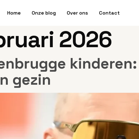
Home
Onze blog
Over ons
Contact
bruari 2026
enbrugge kinderen: 
jn gezin