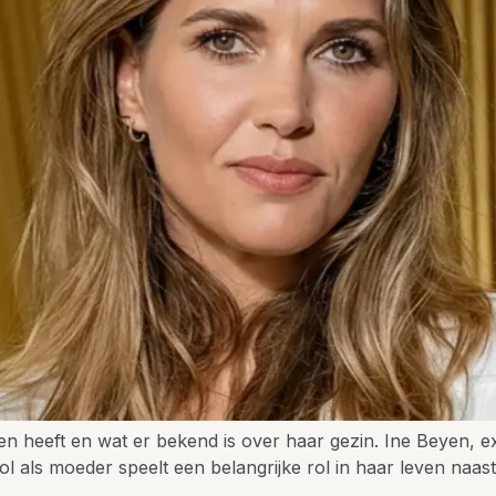
ren heeft en wat er bekend is over haar gezin. Ine Beyen, 
 als moeder speelt een belangrijke rol in haar leven naast h